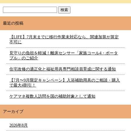
最近の投稿
【LIFE】7月末までに移行作業未対応なら、関連加算が算定
不可に
見守りの負担を軽減！離床センサー「家族コール4・ポータ
ブル」のご紹介
住宅改修の適正化と福祉用具専門相談員育成に関する通知
【7月〜9月限定キャンペーン】入浴補助用具のご相談・購入
で最大4割引！
ケアマネ複数人訪問を国の補助対象として通知
アーカイブ
2026年8月