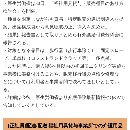
・厚生労働省は
30
日、「福祉用具貸与・販売種目のあり方
検討会」を開催
。
・
種目
を限定しながらも貸与・特定販売の選択制導入を提
案、出席構成員から意見聴取の上、導入を決めた
。
・
結果
は報告書として取りまとめられ介護給付費分科会に
報告される
。
・対象
と
なる品目
は、歩行器（歩行車除く）、固定スロー
プ、単点杖（ロフストランドクラッチ等）、多点杖
。
・
また
同時に、購入後
6
ヶ月以内の初回モニタリング実施を
事業者に義務付けることや、販売移行後の点検や修理
な
ど
に
ついては利用者と事業者間で決めてほしいとしてい
る
。
・
詳細
は今後、厚生労働省より介護保険最新情報や
Q&A
で
告知していくとしている。
[正社員]配達/配送 福祉用具貸与事業所での介護用品