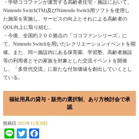
・学研ココファンが運営する高齢者住宅・施設において、
Nintendo Switch(TM)及びNintendo Switch用ソフトを使用し
た
施策を実施し、サービスの向上とそれによる高齢者の
QOL向上に取り組む。
・今後、全国約２００拠点の「ココファンシリーズ」に
て、Nintendo Switchを用いたレクリエーションイベントを開
催。また、同
一施設内にある保育園、学習塾、高齢者施設
等の利用者とその家族を対象とした交流イベントを開催
し、「多世代
交流」に新たな付加価値を創出していくとし
ている。
福祉用具の貸与・販売の選択制、あり方検討会で承
認
投稿日
2023年11月20日
Line
Twitter
Facebook