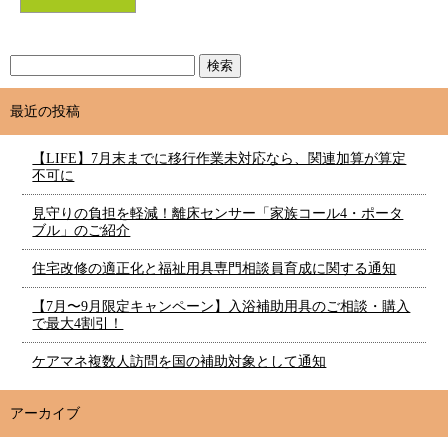
最近の投稿
【LIFE】7月末までに移行作業未対応なら、関連加算が算定
不可に
見守りの負担を軽減！離床センサー「家族コール4・ポータ
ブル」のご紹介
住宅改修の適正化と福祉用具専門相談員育成に関する通知
【7月〜9月限定キャンペーン】入浴補助用具のご相談・購入
で最大4割引！
ケアマネ複数人訪問を国の補助対象として通知
アーカイブ