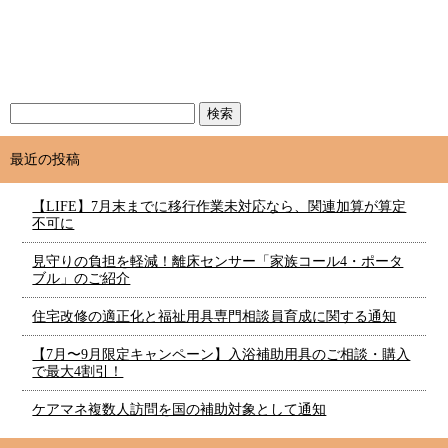
最近の投稿
【LIFE】7月末までに移行作業未対応なら、関連加算が算定
不可に
見守りの負担を軽減！離床センサー「家族コール4・ポータ
ブル」のご紹介
住宅改修の適正化と福祉用具専門相談員育成に関する通知
【7月〜9月限定キャンペーン】入浴補助用具のご相談・購入
で最大4割引！
ケアマネ複数人訪問を国の補助対象として通知