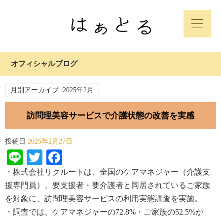
オフィシャルブログ
月別アーカイブ:
2025年2月
訪問理美容サービスで介護状態の改善を実感
投稿日
2025年2月27日
Line
Twitter
Facebook
・株式会社
リクルートは
、全国のケアマネジャー（介護支
援専門員）、要支援者・要介護者と同居されているご家族
を
対
象
に、訪問理美容
サービスの
利用実態調査を
実施。
・調査では、ケアマネジャーの
72.8%
・ご家族の
52.5
%
が