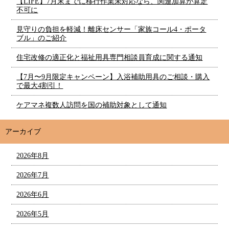
【LIFE】7月末までに移行作業未対応なら、関連加算が算定
不可に
見守りの負担を軽減！離床センサー「家族コール4・ポータ
ブル」のご紹介
住宅改修の適正化と福祉用具専門相談員育成に関する通知
【7月〜9月限定キャンペーン】入浴補助用具のご相談・購入
で最大4割引！
ケアマネ複数人訪問を国の補助対象として通知
アーカイブ
2026年8月
2026年7月
2026年6月
2026年5月