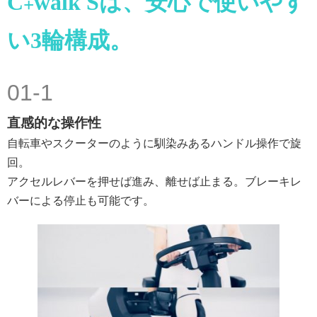
C
walk Sは、安心で使いやす
+
い3輪構成。
01-1
直感的な操作性
自転車やスクーターのように馴染みあるハンドル操作で旋
回。
アクセルレバーを押せば進み、離せば止まる。ブレーキレ
バーによる停止も可能です。