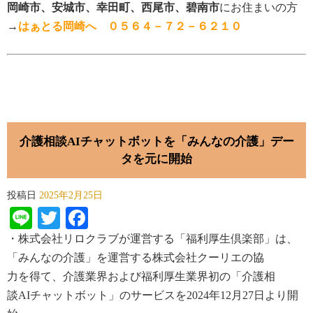
岡崎市、安城市、幸田町、西尾市、碧南市
にお住まいの方
→
はぁとる岡崎へ ０５６４－７２－６２１０
介護相談AIチャットボットを「みんなの介護」デー
タを元に開始
投稿日
2025年2月25日
Line
Twitter
Facebook
・
株式会社
リロクラブが
運営
する
「
福利
厚生
倶楽部
」
は
、
「
みんなの
介護
」
を
運営
する
株式会社
クーリエの
協
力
を
得
て
、
介護
業界
および
福利厚生業界初
の
「
介護相
談
AI
チャットボット
」
のサービスを
2024
年
12
月
27
日
より
開