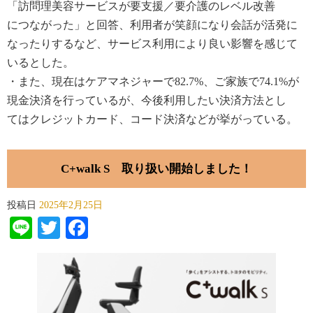
「訪問
理美容サービスが要支援／要介護のレベル改善
に
つ
ながった」と回答、利用者が笑顔になり会話が活発に
なったりするなど、サービス利用により良い影響を感じて
いる
とした。
・また
、現在はケアマネジャーで
82.7%
、
ご家族で
74.1%
が
現金決済を行っているが、今後利用したい決済方法
と
し
て
は
クレジットカード、
コード
決済など
が挙がっている
。
C+walk S 取り扱い開始しました！
投稿日
2025年2月25日
Line
Twitter
Facebook