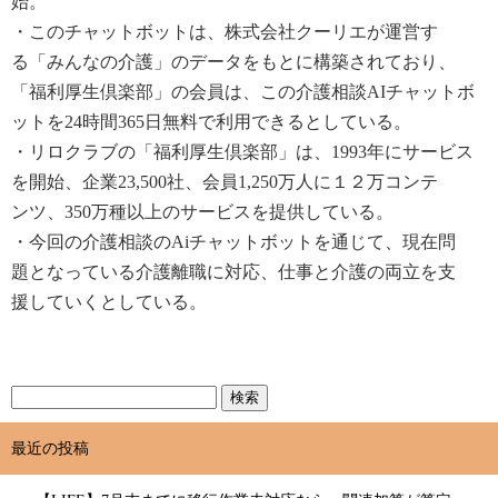
始
。
・このチャットボットは
、
株式会社
クーリエが
運営
す
る
「
みんなの
介護
」
のデータをもとに
構築
されており
、
「
福利厚生倶
楽部
」
の
会員
は
、
この
介護相談
AI
チャットボ
ットを
24
時間
365
日無料
で
利用
できるとしている
。
・リロクラブの
「
福利厚生倶楽部
」
は
、
1993
年
にサービス
を
開始
、
企業
23,500
社
、
会員
1,250
万人
に
１２
万
コンテ
ン
ツ
、
350
万種以上
のサービスを
提供
している
。
・
今回
の
介護相談
の
Ai
チャットボットを
通
じて
、
現在問
題
となっている
介護離職
に
対応
、
仕事
と
介護
の
両立
を
支
援
して
いくとしている
。
最近の投稿