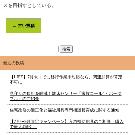
スを目指すとしている。
←
古い投稿
最近の投稿
【LIFE】7月末までに移行作業未対応なら、関連加算が算定
不可に
見守りの負担を軽減！離床センサー「家族コール4・ポータ
ブル」のご紹介
住宅改修の適正化と福祉用具専門相談員育成に関する通知
【7月〜9月限定キャンペーン】入浴補助用具のご相談・購入
で最大4割引！