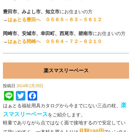
豊田市、みよし市、知立市
にお住まいの方
→
はぁとる豊田へ ０５６５－６３－５６１２
岡崎市、安城市、幸田町、西尾市、碧南市
にお住まいの方
→
はぁとる岡崎へ ０５６４－７２－６２１０
楽スマスリーベース
投稿日
2024年2月28日
Line
Twitter
Facebook
楽
はぁとる福祉用具カタログから今までにない三点の杖、
スマスリーベース
をご紹介します。
軽量でありながら点ではなく面で接地するので安定してい
月額100円
て扱いやすく、一本杖を買うよりは
でレンタル