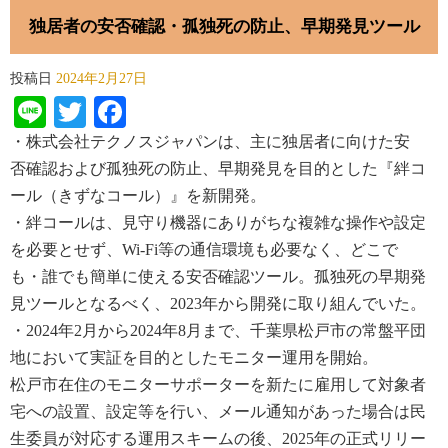
独居者の安否確認・孤独死の防止、早期発見ツール
投稿日
2024年2月27日
Line
Twitter
Facebook
・株式会社
テクノスジャパンは、主に独居者に向けた安
否
確認および孤独死の防止、早期発見を目的とした
『
絆
コ
ール
（
きずなコール）
』
を
新開発。
・絆
コールは
、見守り機器にありがちな複雑な操作や設定
を必要とせず、
Wi
-
Fi
等の通信環境も必要なく、どこで
も
・
誰でも
簡単に使える安否確認
ツール
。
孤独死
の早期発
見
ツールとなるべく、
2023
年から開発に取り組んでいた。
・
2024
年
2
月
から
2024
年
8
月
まで、千葉県
松戸市の常盤平団
地において実証を目的としたモニター運用を
開始。
松戸市
在住のモニターサポーターを新たに雇用して対象者
宅への設置、設定等を行い、メール通知があった場合
は
民
生委員
が対応する運用
スキームの後、
2025
年の
正式リリー