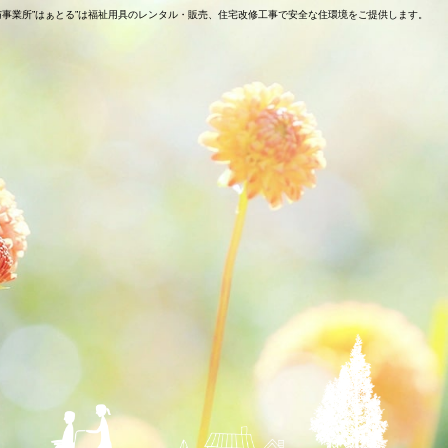
与事業所”はぁとる”は福祉用具のレンタル・販売、住宅改修工事で安全な住環境をご提供します。