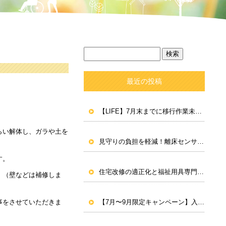
最近の投稿
【LIFE】7月末までに移行作業未対応なら、関連加算が算定不可に
らい解体し、ガラや土を
見守りの負担を軽減！離床センサー「家族コール4・ポータブル」のご紹介
す。
住宅改修の適正化と福祉用具専門相談員育成に関する通知
。（壁などは補修しま
事をさせていただきま
【7月〜9月限定キャンペーン】入浴補助用具のご相談・購入で最大4割引！