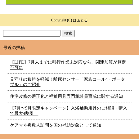
Copyright (C) はぁとる
最近の投稿
【LIFE】7月末までに移行作業未対応なら、関連加算が算定
不可に
見守りの負担を軽減！離床センサー「家族コール4・ポータ
ブル」のご紹介
住宅改修の適正化と福祉用具専門相談員育成に関する通知
【7月〜9月限定キャンペーン】入浴補助用具のご相談・購入
で最大4割引！
ケアマネ複数人訪問を国の補助対象として通知