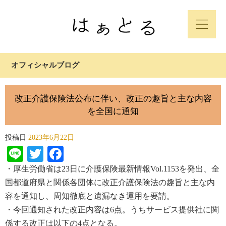
オフィシャルブログ
改正介護保険法公布に伴い、改正の趣旨と主な内容
を全国に通知
投稿日
2023年6月22日
Line
Twitter
Facebook
・厚生労働省は23日に介護保険最新情報Vol.1153を発出、全
国都道府県と関係各団体に改正介護保険法の趣旨と主
な内
容を通知し、周知徹底と遺漏なき運用を要請。
・今回通知された改正内容は6点。うちサービス提供社に関
係する改正は以下の4点となる。