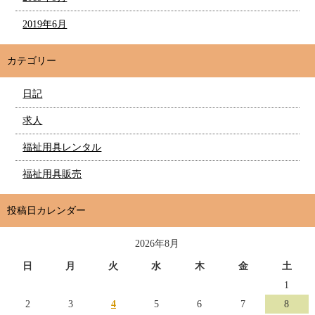
2019年6月
カテゴリー
日記
求人
福祉用具レンタル
福祉用具販売
投稿日カレンダー
2026年8月
日
月
火
水
木
金
土
1
2
3
4
5
6
7
8