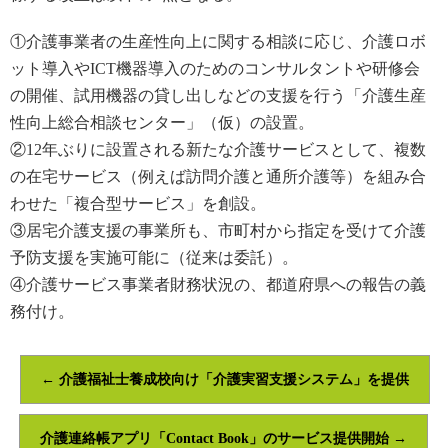
①介護事業者の生産性向上に関する相談に応じ、介護ロボ
ット導入やICT機器導入のためのコンサルタントや研修会
の
開催、試用機器の貸し出しなどの支援を行う「介護生産
性向上総合相談センター」（仮）の設置。
②12年ぶりに設置される新たな介護サービスとして、複数
の在宅サービス（例えば訪問介護と通所介護等）を組み合
わせた
「複合型サービス」を創設。
③居宅介護支援の事業所も、市町村から指定を受けて介護
予防支援を実施可能に（従来は委託）。
④介護サービス事業者財務状況の、都道府県への報告の義
務付け。
←
介護福祉士養成校向け「介護実習支援システム」を提供
介護連絡帳アプリ「Contact Book」のサービス提供開始
→