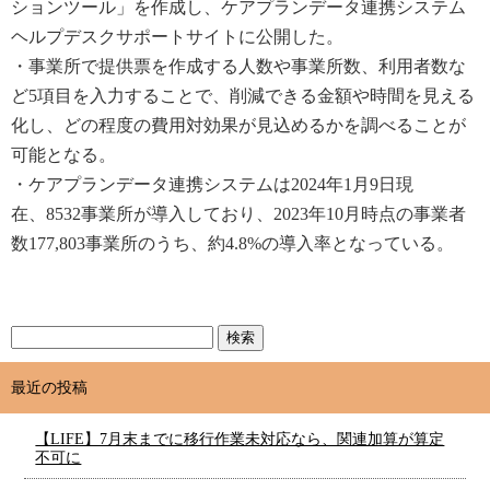
ションツール」を
作成し
、ケアプランデータ連携
システム
ヘルプ
デスクサポートサイト
に公開
した。
・事業所で提供票を作成する人数や事業所数、利用者数な
ど
5
項目を入力することで、削減できる金額や時間を
見える
化し
、
どの程度の費用対効果が見込めるかを調べることが
可能となる。
・ケアプランデータ連携システムは
2024
年
1
月
9
日現
在、
8532
事業所が導入して
おり
、
2023
年
10
月時点の事業者
数
177,803
事業所のうち、約
4.8%
の導入率となっている。
最近の投稿
【LIFE】7月末までに移行作業未対応なら、関連加算が算定
不可に