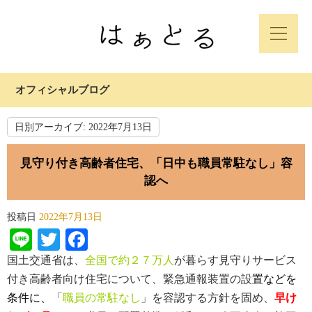
オフィシャルブログ
日別アーカイブ:
2022年7月13日
見守り付き高齢者住宅、「日中も職員常駐なし」容
認へ
投稿日
2022年7月13日
Line
Twitter
Facebook
国土交通省は、
全国で約２７万人
が暮らす見守りサービス
付き高齢者向け住宅について、緊急通報装置の設
置などを
条件に、
「
職員の常駐なし
」を容認する方針を固め、
早け