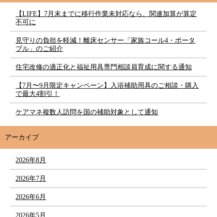
【LIFE】7月末までに移行作業未対応なら、関連加算が算定
不可に
見守りの負担を軽減！離床センサー「家族コール4・ポータ
ブル」のご紹介
住宅改修の適正化と福祉用具専門相談員育成に関する通知
【7月〜9月限定キャンペーン】入浴補助用具のご相談・購入
で最大4割引！
ケアマネ複数人訪問を国の補助対象として通知
アーカイブ
2026年8月
2026年7月
2026年6月
2026年5月