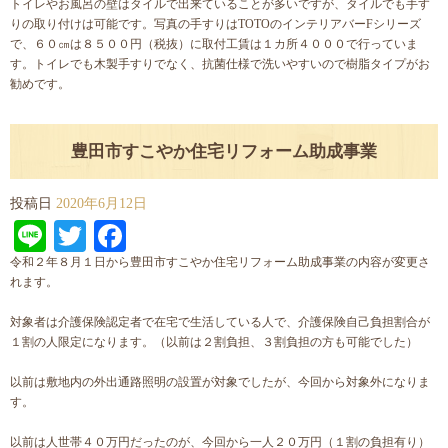
トイレやお風呂の壁はタイルで出来ていることが多いですが、タイルでも手す
りの取り付けは可能です。写真の手すりはTOTOのインテリアバーFシリーズ
で、６０㎝は８５００円（税抜）に取付工賃は１カ所４０００で行っていま
す。トイレでも木製手すりでなく、抗菌仕様で洗いやすいので樹脂タイプがお
勧めです。
豊田市すこやか住宅リフォーム助成事業
投稿日
2020年6月12日
Line
Twitter
Facebook
令和２年８月１日から豊田市すこやか住宅リフォーム助成事業の内容が変更さ
れます。
対象者は介護保険認定者で在宅で生活している人で、介護保険自己負担割合が
１割の人限定になります。（以前は２割負担、３割負担の方も可能でした）
以前は敷地内の外出通路照明の設置が対象でしたが、今回から対象外になりま
す。
以前は人世帯４０万円だったのが、今回から一人２０万円（１割の負担有り）