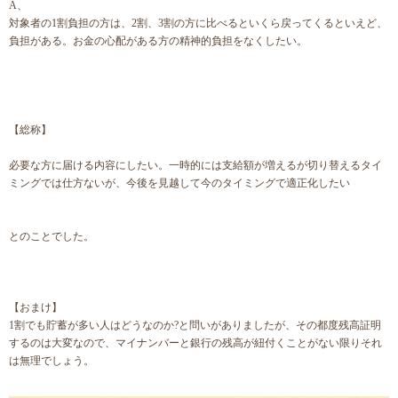
A、
対象者の1割負担の方は、2割、3割の方に比べるといくら戻ってくるといえど、
負担がある。お金の心配がある方の精神的負担をなくしたい。
【総称】
必要な方に届ける内容にしたい。一時的には支給額が増えるが切り替えるタイ
ミングでは仕方ないが、今後を見越して今のタイミングで適正化したい
とのことでした。
【おまけ】
1割でも貯蓄が多い人はどうなのか?と問いがありましたが、その都度残高証明
するのは大変なので、マイナンバーと銀行の残高が紐付くことがない限りそれ
は無理でしょう。