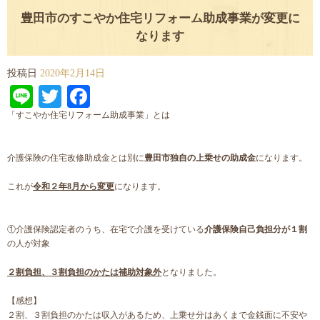
豊田市のすこやか住宅リフォーム助成事業が変更に
なります
投稿日
2020年2月14日
Line
Twitter
Facebook
「すこやか住宅リフォーム助成事業」とは
介護保険の住宅改修助成金とは別に
豊田市独自の上乗せの助成金
になります。
これが
令和２年8月から変更
になります。
①介護保険認定者のうち、在宅で介護を受けている
介護保険自己負担分が１割
の人が対象
２割負担、３割負担のかたは補助対象外
となりました。
【感想】
２割、３割負担のかたは収入があるため、上乗せ分はあくまで金銭面に不安や