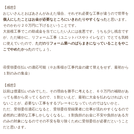
【感想】
おじいさんとおばあさんがみえた場合、それぞれ必要な工事が違うので世帯を
個人にしたことはお金が必要なところにいきわたりやすくなった
と思います。
そのかわり２０万円に下げるということです。
大規模工事でこの助成金を当てにしたい人には改悪です。うちも少し残念です
が、ただ確かに、リフォーム工事（ユニットバスやトイレなど）でとても気軽
に使えていたので、
ただのリフォーム業へのばらまきになっていることをやこ
こでやめたかった
のでしょう。
④受領委任払いの適応可能（※お客様が工事代金の建て替えをせず、最初から
１割のみの集金）
【感想】
以前は償還払いのみでした。その理由を勝手に考えると、６０万円の補助があ
っても後から戻ってくるので、１割といえど、最初に大金を払わなければいけ
ないことが、必要ない工事をするブレーキになっていたのではないかと。
ただ、受領委任適応になると、受領委任登録業者に仕事が流れやすくなるので
必然的に適切な工事しかしなくなるし、１割負担のお金に不安や負担がある方
のみの対象になるのでその不安を取り除くために受領委任が必要だということ
だと思います。