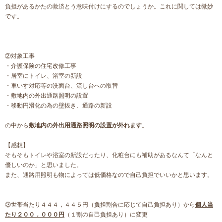
負担があるかたの救済とう意味付けにするのでしょうか。これに関しては微妙
です。
②対象工事
・介護保険の住宅改修工事
・居室にトイレ、浴室の新設
・車いす対応等の洗面台、流し台への取替
・敷地内の外出通路照明の設置
・移動円滑化の為の壁抜き、通路の新設
の中から
敷地内の外出用通路照明の設置が外れます
。
【感想】
そもそもトイレや浴室の新設だったり、化粧台にも補助があるなんて「なんと
優しいのか」と思いました。
また、通路用照明も物によっては低価格なので自己負担でいいかと思います。
③世帯当たり４４４，４４５円（負担割合に応じて自己負担あり）から
個人当
たり２００，０００円
（１割の自己負担あり）に変更